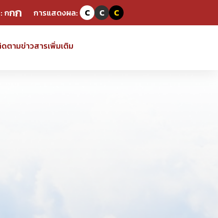
ก
ก
:
ก
การแสดงผล:
C
C
C
ิดตามข่าวสารเพิ่มเติม