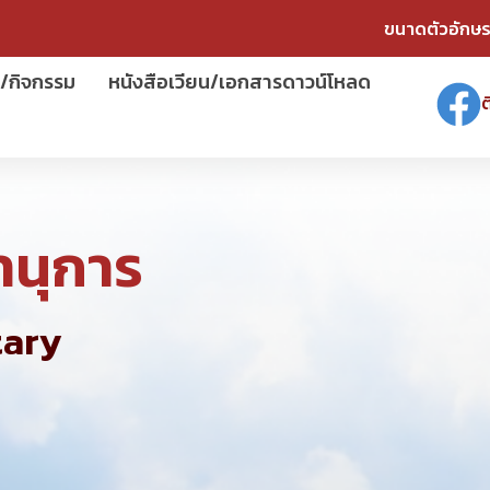
ขนาดตัวอักษร
์/กิจกรรม
หนังสือเวียน/เอกสารดาวน์โหลด
ต
านุการ
tary